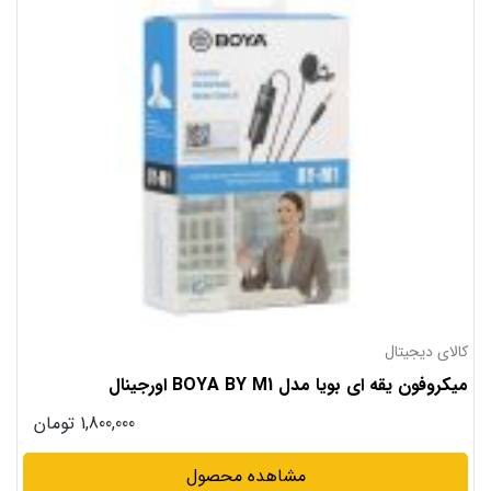
کالای دیجیتال
د
میکروفون یقه ای بویا مدل BOYA BY M1 اورجینال
د
1,800,000
تومان
مشاهده محصول