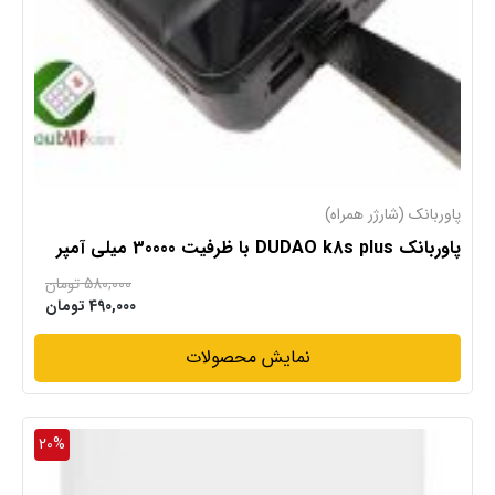
پاوربانک (شارژر همراه)
پاوربانک DUDAO k8s plus با ظرفیت 30000 میلی آمپر
580,000
تومان
490,000
تومان
نمایش محصولات
20%