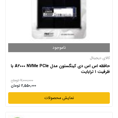
ناموجود
کالای دیجیتال
حافظه اس اس دی کینگستون مدل A۲۰۰۰ NVMe PCIe با
ظرفیت ۱ ترابایت
7,000,000
تومان
2,550,000
تومان
نمایش محصولات