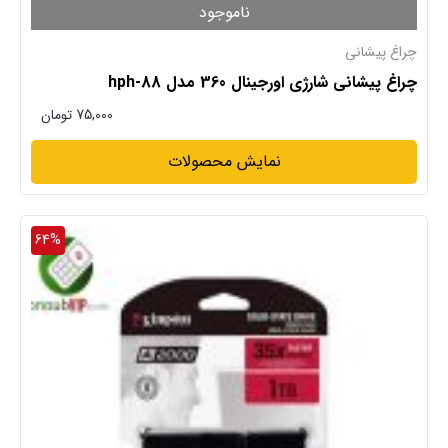
ناموجود
چراغ پیشانی
چراغ پیشانی شارژی اورجینال 360 مدل hph-88
75,000
تومان
نمایش محصولات
64%