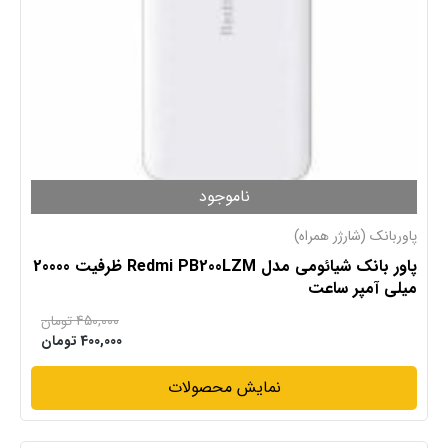
ناموجود
پاوربانک (شارژر همراه)
پاور بانک شیائومی مدل Redmi PB200LZM ظرفیت 20000
میلی آمپر ساعت
450,000
تومان
400,000
تومان
نمایش محصولات