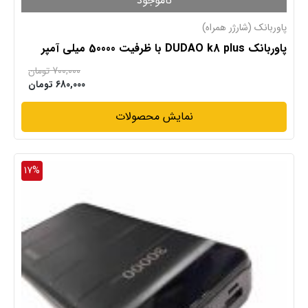
ناموجود
پاوربانک (شارژر همراه)
پاوربانک DUDAO k8 plus با ظرفیت 50000 میلی آمپر
700,000
تومان
680,000
تومان
نمایش محصولات
17%