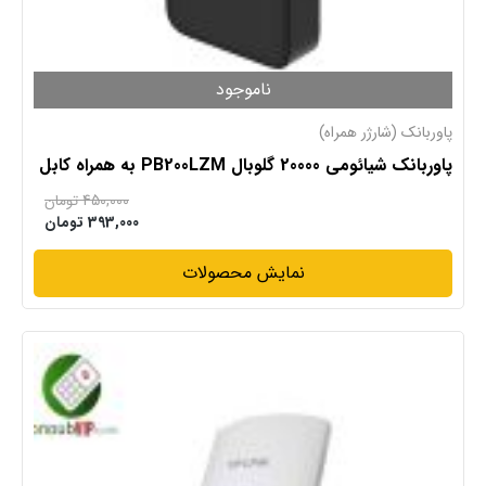
ناموجود
پاوربانک (شارژر همراه)
پاوربانک شیائومی 20000 گلوبال PB200LZM به همراه کابل
450,000
تومان
393,000
تومان
نمایش محصولات